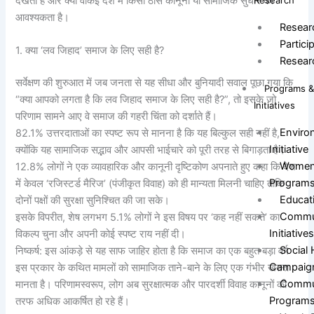
देखता है और क्या वाकई देश में किसी ठोस कानूनी या सामाजिक सुधार की
Research
आवश्यकता है।
Resear
Partici
1. क्या ‘लव जिहाद’ समाज के लिए सही है?
Resear
सर्वेक्षण की शुरुआत में जब जनता से यह सीधा और बुनियादी सवाल पूछा गया कि
Programs 
“क्या आपको लगता है कि लव जिहाद समाज के लिए सही है?”, तो इसके जो
Initiatives
परिणाम सामने आए वे समाज की गहरी चिंता को दर्शाते हैं।
Environ
82.1% उत्तरदाताओं का स्पष्ट रूप से मानना है कि यह बिल्कुल सही नहीं है,
Initiative
क्योंकि यह सामाजिक सद्भाव और आपसी भाईचारे को पूरी तरह से बिगाड़ता है।
Women
12.8% लोगों ने एक व्यावहारिक और कानूनी दृष्टिकोण अपनाते हुए कहा कि देश
Program
में केवल ‘रजिस्टर्ड मैरिज’ (पंजीकृत विवाह) को ही मान्यता मिलनी चाहिए ताकि
Educat
दोनों पक्षों की सुरक्षा सुनिश्चित की जा सके।
Commun
इसके विपरीत, शेष लगभग 5.1% लोगों ने इस विषय पर ‘कह नहीं सकते’ का
Initiative
विकल्प चुना और अपनी कोई स्पष्ट राय नहीं दी।
Social
निष्कर्ष: इस आंकड़े से यह साफ जाहिर होता है कि समाज का एक बहुत बड़ा वर्ग
Campaig
इस प्रकार के कथित मामलों को सामाजिक ताने-बाने के लिए एक गंभीर खतरा
Commun
मानता है। परिणामस्वरूप, लोग अब सुरक्षात्मक और पारदर्शी विवाह कानूनों की
Program
तरफ अधिक आकर्षित हो रहे हैं।