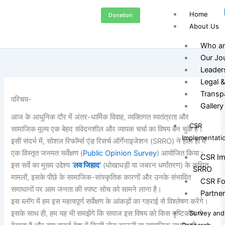
Skip
Home
Donation
to
About Us
content
Who ar
Our Jo
Leader
Legal &
Transp
परिचय-
Gallery
आज के आधुनिक दौर में अंतर-धार्मिक विवाह, व्यक्तिगत स्वतंत्रता और
CSR
सामाजिक मूल्य एक बेहद संवेदनशील और व्यापक चर्चा का विषय बन चुके हैं।
Implementati
इसी संदर्भ में, सोशल रिफॉर्म्स एंड रिसर्च ऑर्गेनाइजेशन (SRRO) ने हाल ही में
एक विस्तृत जनमत सर्वेक्षण (
Public Opinion Survey
) आयोजित किया।
CSR Im
इस सर्वे का मुख्य उद्देश्य ‘
लव जिहाद’
(धोखाधड़ी या जबरन धर्मांतरण) के कथित
SRRO
मामलों, इसके पीछे के सामाजिक-सांस्कृतिक कारणों और उनके संभावित
CSR Fo
समाधानों पर आम जनता की स्पष्ट सोच को सामने लाना है।
Partne
इस ब्लॉग में हम इस महत्वपूर्ण सर्वेक्षण के आंकड़ों का गहराई से विश्लेषण करेंगे।
इसके साथ ही, हम यह भी समझेंगे कि समाज इस विषय को किस दृष्टिकोण से
Survey and