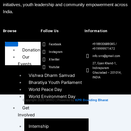
initiatives, youth leadership and community empowerment across
India.
Browse
Follow Us
Information
+918800688045 /
Facebook
+919999971472
Donation
Instagram
Our
info.srro@gmail.com
X twitter
Events
27, Gyan Khand-1,
Youtube
Indirapuram
Ghaziabad – 201014,
Vishwa Dharm Samvad
INDIA
Bharatiya Youth Parliament
World Peace Day
World Environment Day
Copyright 2025 SRRO | Powered by
KPR Branding Bharat
Get
Involved
Internship