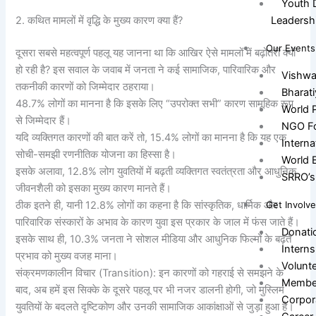
Youth 
Leadersh
2. कथित मामलों में वृद्धि के मुख्य कारण क्या हैं?
Our Events
दूसरा सबसे महत्वपूर्ण पहलू यह जानना था कि आखिर ऐसे मामलों में बढ़ोतरी क्यों
हो रही है? इस सवाल के जवाब में जनता ने कई सामाजिक, पारिवारिक और
Vishw
तकनीकी कारणों को जिम्मेदार ठहराया।
Bharat
48.7% लोगों का मानना है कि इसके लिए “उपरोक्त सभी” कारण सामूहिक रूप
World 
से जिम्मेदार हैं।
NGO Fo
यदि व्यक्तिगत कारणों की बात करें तो, 15.4% लोगों का मानना है कि यह एक
Intern
सोची-समझी रणनीतिक योजना का हिस्सा है।
World 
इसके अलावा, 12.8% लोग युवतियों में बढ़ती व्यक्तिगत स्वतंत्रता और आधुनिक
SRRO’s 
जीवनशैली को इसका मुख्य कारण मानते हैं।
Get Involv
ठीक इतने ही, यानी 12.8% लोगों का कहना है कि सांस्कृतिक, धार्मिक और
पारिवारिक संस्कारों के अभाव के कारण युवा इस प्रकार के जाल में फंस जाते हैं।
Donati
इसके साथ ही, 10.3% जनता ने सोशल मीडिया और आधुनिक फिल्मों के बढ़ते
Interns
प्रभाव को मुख्य वजह माना।
Volunt
संक्रमणकालीन विचार (Transition): इन कारणों को गहराई से समझने के
Membe
बाद, अब हमें इस सिक्के के दूसरे पहलू पर भी नजर डालनी होगी, जो मुस्लिम
Corpor
युवतियों के बदलते दृष्टिकोण और उनकी सामाजिक आकांक्षाओं से जुड़ा हुआ है।