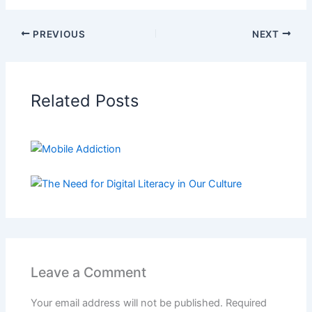
o
A
e
t
n
e
S
k
p
d
t
t
l
h
p
I
e
e
e
a
PREVIOUS
NEXT
n
r
r
g
r
e
r
e
s
a
t
m
Related Posts
Leave a Comment
Your email address will not be published.
Required