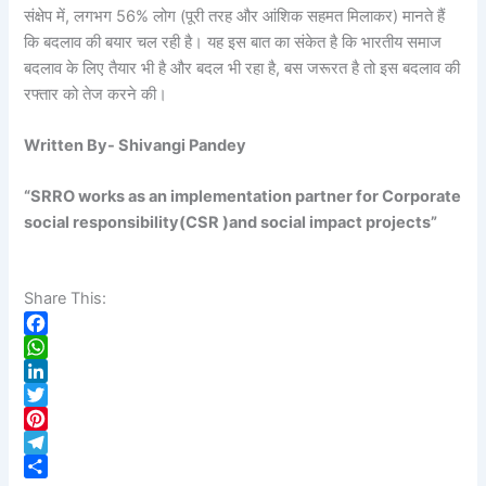
संक्षेप में, लगभग 56% लोग (पूरी तरह और आंशिक सहमत मिलाकर) मानते हैं
कि बदलाव की बयार चल रही है। यह इस बात का संकेत है कि भारतीय समाज
बदलाव के लिए तैयार भी है और बदल भी रहा है, बस जरूरत है तो इस बदलाव की
रफ्तार को तेज करने की।
Written By- Shivangi Pandey
“SRRO works as an implementation partner for Corporate
social responsibility(CSR )and social impact projects”
Share This:
F
a
W
c
h
L
e
a
i
T
b
t
n
w
P
o
s
k
i
i
T