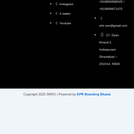
+918800688045 /
Instagram
+919999971472
X twitter
Youtube
info.srro@gmail.com
27, Gyan
Khand-1,
Indirapuram
Ghaziabad –
201014, INDIA
Copyright 2025 SRRO | Powered by
KPR Branding Bharat
Contact Form
×